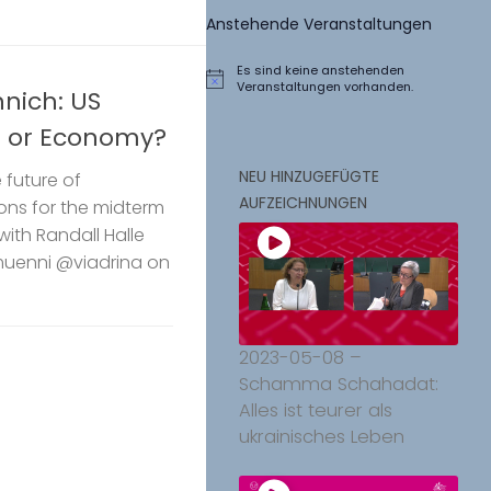
Anstehende Veranstaltungen
Es sind keine anstehenden
Hinweis
Veranstaltungen vorhanden.
nich: US
e or Economy?
NEU HINZUGEFÜGTE
 future of
AUFZEICHNUNGEN
ons for the midterm
with Randall Halle
uenni @viadrina on
2023-05-08 –
Schamma Schahadat:
Alles ist teurer als
ukrainisches Leben