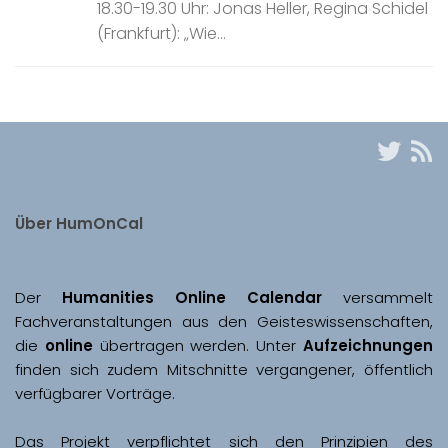
18.30-19.30 Uhr: Jonas Heller, Regina Schidel
(Frankfurt): „Wie...
Über HumOnCal
Der 
Humanities Online Calendar 
versammelt 
Fachveranstaltungen aus den Geisteswissenschaften, 
die 
online
 übertragen werden. Unter 
Aufzeichnungen
finden sich zudem Mitschnitte vergangener, öffentlich 
Das Projekt verpflichtet sich den Prinzipien des 