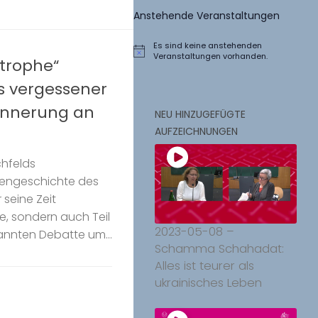
Anstehende Veranstaltungen
Es sind keine anstehenden
Hinweis
Veranstaltungen vorhanden.
strophe“
ds vergessener
innerung an
NEU HINZUGEFÜGTE
AUFZEICHNUNGEN
chfelds
ttengeschichte des
 seine Zeit
e, sondern auch Teil
2023-05-08 –
annten Debatte um...
Schamma Schahadat:
Alles ist teurer als
ukrainisches Leben