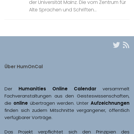
der Universität Mainz. Die vom Zentrum für
Alte Sprachen und Schriften...
Über HumOnCal
Der 
Humanities Online Calendar 
versammelt 
Fachveranstaltungen aus den Geisteswissenschaften, 
die 
online
 übertragen werden. Unter 
Aufzeichnungen
finden sich zudem Mitschnitte vergangener, öffentlich 
Das Projekt verpflichtet sich den Prinzipien des 