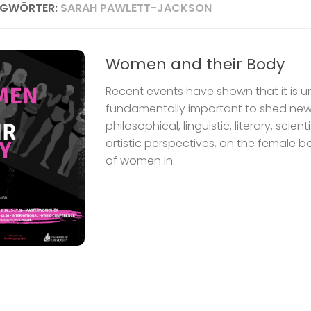
AGWÖRTER:
SARAH PAWLETT-JACKSON
Women and their Body
Recent events have shown that it is 
fundamentally important to shed new 
philosophical, linguistic, literary, scien
artistic perspectives, on the female 
of women in...