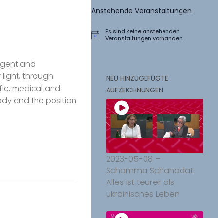
Anstehende Veranstaltungen
Es sind keine anstehenden
Hinweis
Veranstaltungen vorhanden.
urgent and
light, through
NEU HINZUGEFÜGTE
tific, medical and
AUFZEICHNUNGEN
body and the position
2023-05-08 –
Schamma Schahadat:
Alles ist teurer als
ukrainisches Leben