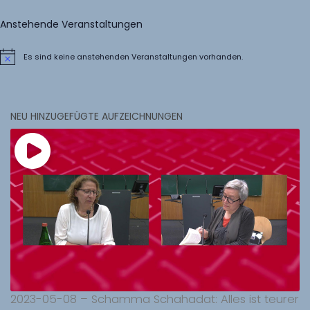
Anstehende Veranstaltungen
Es sind keine anstehenden Veranstaltungen vorhanden.
Hinweis
NEU HINZUGEFÜGTE AUFZEICHNUNGEN
2023-05-08 – Schamma Schahadat: Alles ist teurer