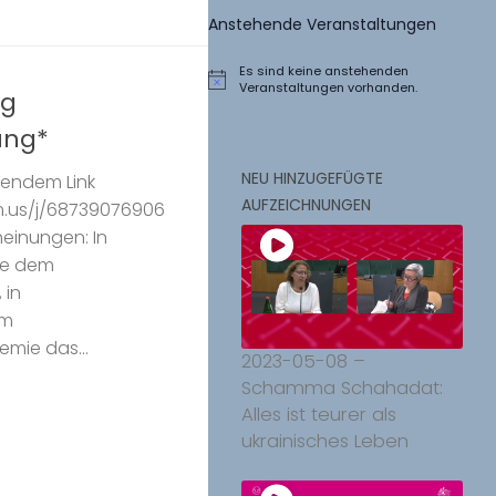
Anstehende Veranstaltungen
Es sind keine anstehenden
Hinweis
Veranstaltungen vorhanden.
ng
ung*
NEU HINZUGEFÜGTE
gendem Link
AUFZEICHNUNGEN
m.us/j/68739076906
heinungen: In
ie dem
 in
em
mie das...
2023-05-08 –
Schamma Schahadat:
Alles ist teurer als
ukrainisches Leben