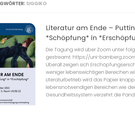
AGWÖRTER:
SIGGIKO
Literatur am Ende – Putti
*Schöpfung* in *Erschöpf
Die Tagung wird über Zoom unter fol
gestreamt: https://uni-bamberg.zoo
Überall zeigen sich Erschöpfungsersc
weniger lebenswichtigen Bereichen w
Literaturbetrieb wird das Papier knapp,
lebensnotwendigen Bereichen wie d
Gesundheitssystem verzehrt die Pande