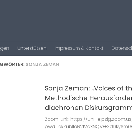
agen
Unterstützen
Impressum & Kontakt
Datensc
AGWÖRTER:
SONJA ZEMAN
Sonja Zeman: „Voices of th
Methodische Herausforde
diachronen Diskursgramm
Zoom-Link: https://uni-leipzig.zoom.
pwd=ekZubllaN21VcXNQVFFXdDkySm9H