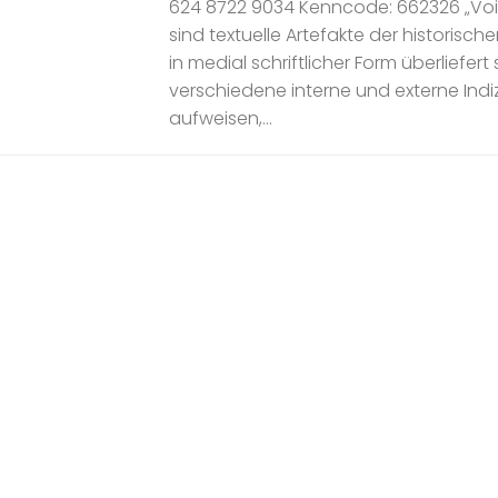
624 8722 9034 Kenncode: 662326 „Voi
sind textuelle Artefakte der historisch
in medial schriftlicher Form überliefer
verschiedene interne und externe Indi
aufweisen,...