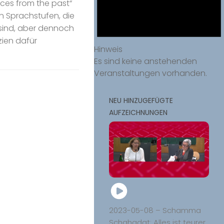
ces from the past“
en Sprachstufen, die
t sind, aber dennoch
zien dafür
Hinweis
Es sind keine anstehenden
Veranstaltungen vorhanden.
NEU HINZUGEFÜGTE
AUFZEICHNUNGEN
2023-05-08 – Schamma
Schahadat: Alles ist teurer