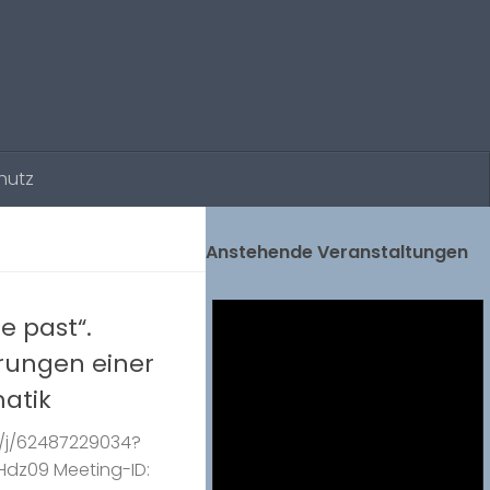
hutz
Anstehende Veranstaltungen
e past“.
rungen einer
atik
us/j/62487229034?
dz09 Meeting-ID: