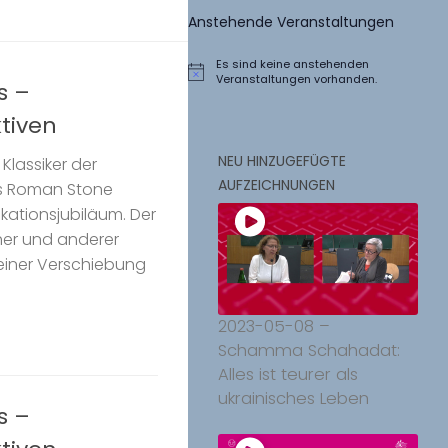
Anstehende Veranstaltungen
Es sind keine anstehenden
Hinweis
Veranstaltungen vorhanden.
s –
tiven
NEU HINZUGEFÜGTE
 Klassiker der
AUFZEICHNUNGEN
rgs Roman Stone
ikationsjubiläum. Der
her und anderer
 einer Verschiebung
2023-05-08 –
Schamma Schahadat:
Alles ist teurer als
ukrainisches Leben
s –