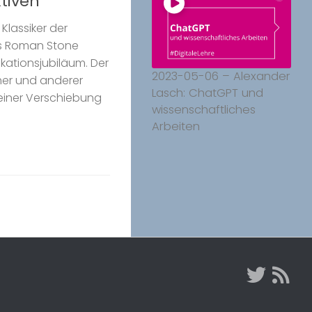
tiven
 Klassiker der
rgs Roman Stone
ikationsjubiläum. Der
2023-05-06 – Alexander
her und anderer
Lasch: ChatGPT und
 einer Verschiebung
wissenschaftliches
Arbeiten