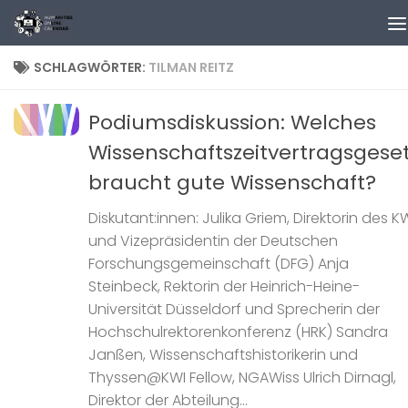
Zum Inhalt springen
SCHLAGWÖRTER:
TILMAN REITZ
Podiumsdiskussion: Welches
Wissenschaftszeitvertragsgese
braucht gute Wissenschaft?
Diskutant:innen: Julika Griem, Direktorin des K
und Vizepräsidentin der Deutschen
Forschungsgemeinschaft (DFG) Anja
Steinbeck, Rektorin der Heinrich-Heine-
Universität Düsseldorf und Sprecherin der
Hochschulrektorenkonferenz (HRK) Sandra
Janßen, Wissenschaftshistorikerin und
Thyssen@KWI Fellow, NGAWiss Ulrich Dirnagl,
Direktor der Abteilung...