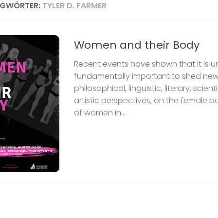
AGWÖRTER:
TYLER D. FARMER
Women and their Body
Recent events have shown that it is 
fundamentally important to shed new 
philosophical, linguistic, literary, scien
artistic perspectives, on the female 
of women in...