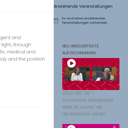
Anstehende Veranstaltungen
Es sind keine anstehenden
Hinweis
Veranstaltungen vorhanden.
urgent and
light, through
NEU HINZUGEFÜGTE
tific, medical and
AUFZEICHNUNGEN
body and the position
2023-05-08 –
Schamma Schahadat:
Alles ist teurer als
ukrainisches Leben