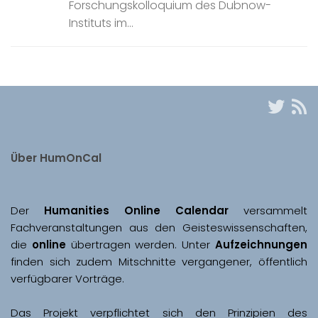
Forschungskolloquium des Dubnow-
Instituts im...
Über HumOnCal
Der 
Humanities Online Calendar 
versammelt 
Fachveranstaltungen aus den Geisteswissenschaften, 
die 
online
 übertragen werden. Unter 
Aufzeichnungen
finden sich zudem Mitschnitte vergangener, öffentlich 
Das Projekt verpflichtet sich den Prinzipien des 