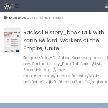
Zum Inhalt springen
SCHLAGWÖRTER:
YANN BELIARD
Radical History_book talk with
Yann Béliard: Workers of the
Empire, Unite
Freigeist-Fellow Dr. Robert Kramm organises 
new Radical History_Book Talk Series@LMU.
Zoom link: https://lmu-
munich.zoom.us/meeting/register/tJYtf-
uorz0vHdGtzLjfvftJ9bgLqpJ7ouvP#/registrat