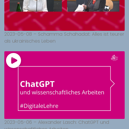
2023-05-08 – Schamma Schahadat: Alles ist teurer
als ukrainisches Leben
2023-05-06 – Alexander Lasch: ChatGPT und