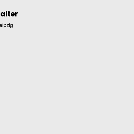
alter
eipzig