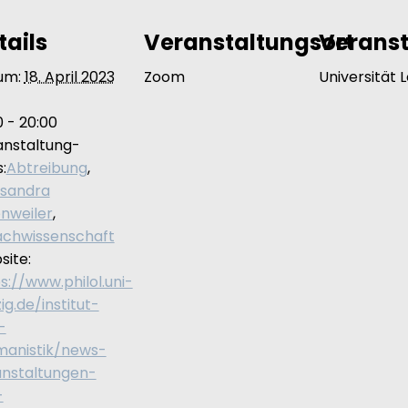
tails
Veranstaltungsort
Veranst
um:
18. April 2023
Zoom
Universität L
0 - 20:00
anstaltung-
:
Abtreibung
,
ksandra
nweiler
,
achwissenschaft
ite:
s://www.philol.uni-
zig.de/institut-
-
manistik/news-
anstaltungen-
-