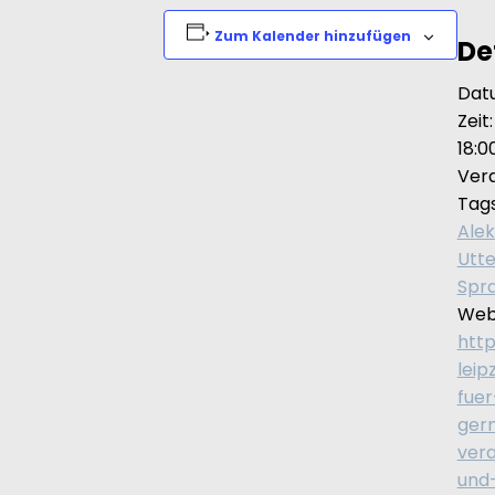
Zum Kalender hinzufügen
De
Dat
Zeit:
18:0
Ver
Tags
Ale
Utte
Spr
Webs
http
leip
fuer
ger
ver
und