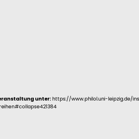
eranstaltung unter:
https://www.philol.uni-leipzig.de/i
reihen#collapse421384