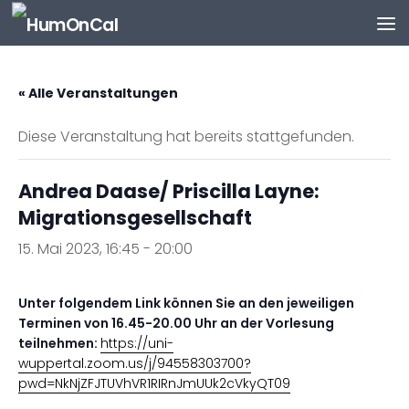
Zum Inhalt springen
« Alle Veranstaltungen
Diese Veranstaltung hat bereits stattgefunden.
Andrea Daase/ Priscilla Layne:
Migrationsgesellschaft
15. Mai 2023, 16:45
-
20:00
Unter folgendem Link können Sie an den jeweiligen
Terminen von 16.45-20.00 Uhr an der Vorlesung
teilnehmen:
https://uni-
wuppertal.zoom.us/j/94558303700?
pwd=NkNjZFJTUVhVR1RIRnJmUUk2cVkyQT09