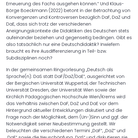
Erneuerung des Fachs ausgehen können.“ Und Klaus-
Börge Boeckmann (2022) betont in der Betrachtung von
Konvergenzen und Kontroversen bezüglich DaF, DaZ und
DaE, dass sich trotz der verschiedenen
Aneignungskontexte die Didaktiken des Deutschen stets
aufeinander beziehen und gegenseitig bedingen. Gibt es
also tatsächlich nur eine Deutschdidaktik? Inwiefern
braucht es ihre Ausdifferenzierung in Teil- bzw.
Subdisziplinen noch?
In der gemeinsamen Ringvorlesung „Deutsch als
Sprache(n): DaS statt DaF/DaZ/DaE“, ausgerichtet von
der Bergischen Universität Wuppertal, der Technischen
Universität Dresden, der Universität Wien sowie der
Kirchlich Pädagogischen Hochschule Wien/Krems wird
das Verhältnis zwischen DaF, DaZ und DaE vor dem
Hintergrund aktueller Entwicklungen diskutiert und die
Frage nach der Möglichkeit, dem (Un-)Sinn und ggf. der
Notwendigkeit seiner Neubestimmung gestellt. Wir
beleuchten die verschiedenen Termini „DaF“, „DaZ“ und
„DaE“ sowie die Neuschöpfung „DaS“ und diskutieren sie