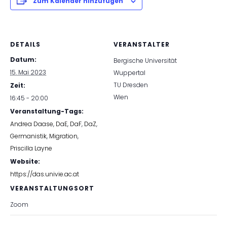
Zum Kalender hinzufügen
DETAILS
VERANSTALTER
Datum:
Bergische Universität
15. Mai 2023
Wuppertal
TU Dresden
Zeit:
Wien
16:45 - 20:00
Veranstaltung-Tags:
Andrea Daase
,
DaE
,
DaF
,
DaZ
,
Germanistik
,
Migration
,
Priscilla Layne
Website:
https://das.univie.ac.at
VERANSTALTUNGSORT
Zoom