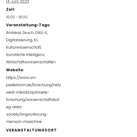
14. Juni 2023
Zeit:
16:00 - 18:00
Veranstaltung-Tags:
Andreas Zeuch
,
DALL-E
,
Digitalisierung
,
K.I.
,
Kulturwissenschaft
,
Künstliche Intelligenz
,
Wirtschaftswissenschaften
Website:
https://www.uni-
paderborn.de/forschung/netz
werk-interdisziplinaere-
forschung/wissenschaftskoll
eg-data-
society/ringvorlesung-
mensch-maschine
VERANSTALTUNGSORT