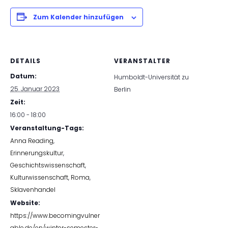
Zum Kalender hinzufügen
DETAILS
VERANSTALTER
Datum:
Humboldt-Universität zu
25. Januar 2023
Berlin
Zeit:
16:00 - 18:00
Veranstaltung-Tags:
Anna Reading
,
Erinnerungskultur
,
Geschichtswissenschaft
,
Kulturwissenschaft
,
Roma
,
Sklavenhandel
Website:
https://www.becomingvulner
able.de/en/winter-semester-