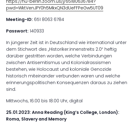
https://hu-berlin.zoom.us/j/65180636784?
pwd=WktVenJPY0h5MkxQN3dUeFFPeGw5UT09
Meeting-ID:
651 8063 6784
Passwort:
140933
In jüngerer Zeit ist in Deutschland wie international unter
dem Stichwort des „Historiker:innenstreits 2.0“ heftig
darüber gestritten worden, welche Verbindungen
zwischen Antisemitismus und Kolonialrassismen
bestehen, wie Holocaust und koloniale Genozide
historisch miteinander verbunden waren und welche
erinnerungspolitischen Konsequenzen daraus zu ziehen
sind.
Mittwochs, 16:00 bis 18:00 Uhr, digital
25.01.2023: Anna Reading (King’s College, London):
Roma, Slavery and Memory