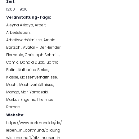
Zeit:
13:00 - 19:00
Veranstaltung-Tags:
Aleyna Akkaya
,
Arbeit
,
Arbeitsleben
,
Arbeitsverhältnisse
,
Arnold
Bärtschi
,
Avatar – Der Herr der
Elemente
,
Christoph Schmitt
,
Comic
,
Donald Duck
,
Iuditha
Balint
,
Katharina Serles
,
Klasse
,
Klassenverhältnisse
,
Macht
,
Machtverhältnisse
,
Manga
,
Mari Yamazaki
,
Markus Engelns
,
Thermae
Romae
Website:
https://www.dortmund.de/de/
leben_in_dortmund/bildung
wissenschaft/fritz_hueser_in