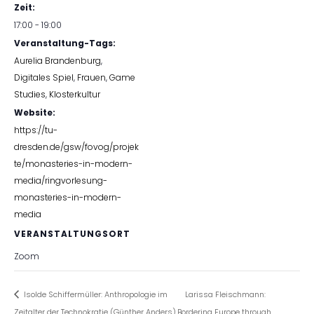
Zeit:
17:00 - 19:00
Veranstaltung-Tags:
Aurelia Brandenburg
,
Digitales Spiel
,
Frauen
,
Game
Studies
,
Klosterkultur
Website:
https://tu-
dresden.de/gsw/fovog/projek
te/monasteries-in-modern-
media/ringvorlesung-
monasteries-in-modern-
media
VERANSTALTUNGSORT
Zoom
Isolde Schiffermüller: Anthropologie im
Larissa Fleischmann:
Zeitalter der Technokratie (Günther Anders)
Bordering Europe through