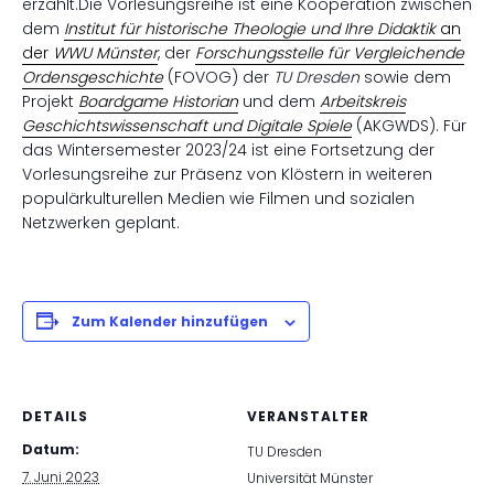
erzählt.Die Vorlesungsreihe ist eine Kooperation zwischen
dem
Institut für historische Theologie und Ihre Didaktik
an
der
WWU Münster
, der
Forschungsstelle für Vergleichende
Ordensgeschichte
(FOVOG) der
TU Dresden
sowie dem
Projekt
Boardgame Historian
und dem
Arbeitskreis
Geschichtswissenschaft und
D
igitale Spiele
(AKGWDS). Für
das Wintersemester 2023/24 ist eine Fortsetzung der
Vorlesungsreihe zur Präsenz von Klöstern in weiteren
populärkulturellen Medien wie Filmen und sozialen
Netzwerken geplant.
Zum Kalender hinzufügen
DETAILS
VERANSTALTER
Datum:
TU Dresden
7. Juni 2023
Universität Münster