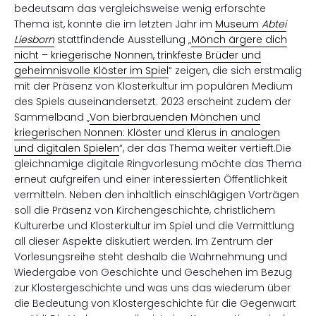
bedeutsam das vergleichsweise wenig erforschte
Thema ist, konnte die im letzten Jahr im
Museum
Abtei
Liesborn
stattfindende Ausstellung „
Mönch ärgere dich
nicht – kriegerische Nonnen, trinkfeste Brüder und
geheimnisvolle Klöster im Spiel
“ zeigen, die sich erstmalig
mit der Präsenz von Klosterkultur im populären Medium
des Spiels auseinandersetzt. 2023 erscheint zudem der
Sammelband „
Von bierbrauenden Mönchen und
kriegerischen Nonnen: Klöster und Klerus in analogen
und digitalen Spielen
“, der das Thema weiter vertieft.Die
gleichnamige digitale Ringvorlesung möchte das Thema
erneut aufgreifen und einer interessierten Öffentlichkeit
vermitteln. Neben den inhaltlich einschlägigen Vorträgen
soll die Präsenz von Kirchengeschichte, christlichem
Kulturerbe und Klosterkultur im Spiel und die Vermittlung
all dieser Aspekte diskutiert werden. Im Zentrum der
Vorlesungsreihe steht deshalb die Wahrnehmung und
Wiedergabe von Geschichte und Geschehen im Bezug
zur Klostergeschichte und was uns das wiederum über
die Bedeutung von Klostergeschichte für die Gegenwart