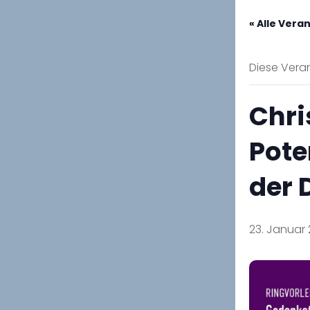
« Alle Vera
Diese Veran
Chri
Pote
der 
23. Januar 