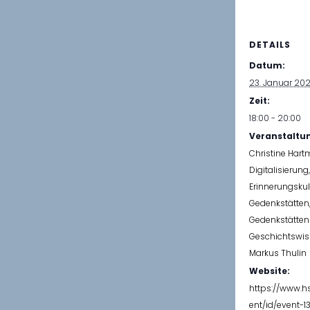
DETAILS
Datum:
23. Januar 20
Zeit:
18:00 - 20:00
Veranstaltu
Christine Har
Digitalisierung
Erinnerungskul
Gedenkstätten
Gedenkstätte
Geschichtswis
Markus Thulin
Website:
https://www.hs
ent/id/event-1