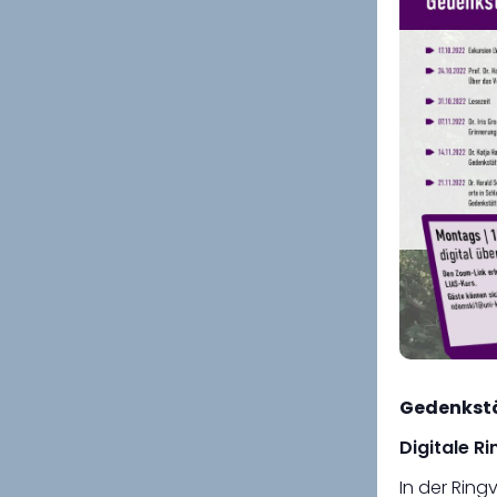
Gedenkstät
Digitale R
In der Ring