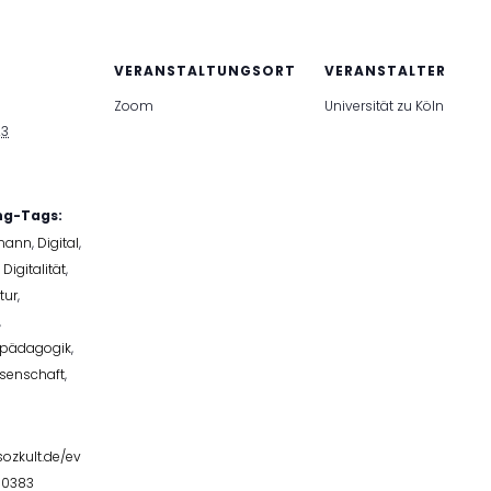
VERANSTALTUNGSORT
VERANSTALTER
Zoom
Universität zu Köln
23
ng-Tags:
tmann
,
Digital
,
,
Digitalität
,
tur
,
,
npädagogik
,
senschaft
,
ozkult.de/ev
30383