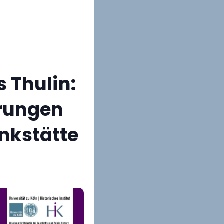
 Thulin:
erungen
enkstätte