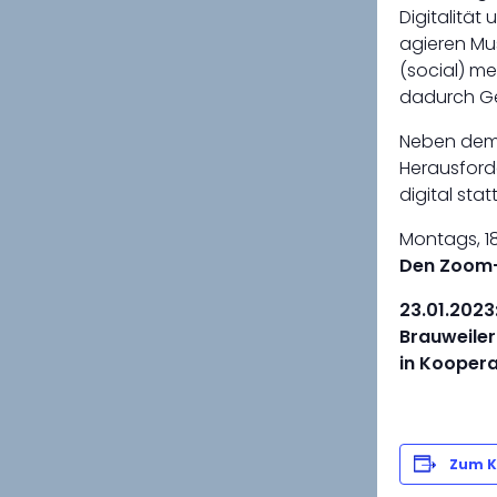
Digitalität
agieren Mu
(social) me
dadurch Ge
Neben dem 
Herausford
digital stat
Montags, 18.
Den Zoom-L
23.01.2023
Brauweiler
in Koopera
Zum K