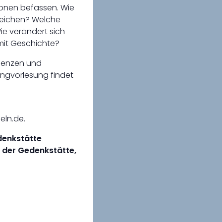
tionen befassen. Wie
reichen? Welche
ie verändert sich
mit Geschichte?
ndenzen und
ngvorlesung findet
ln.de.
edenkstätte
g der Gedenkstätte,