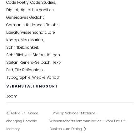
Code Poetry
,
Code Studies
,
Digital
,
digital humanities
,
Generatives Gedicht
,
Germanistik
,
Hannes Bajohr
,
Literaturwissenschaft
,
Lore
Knapp
,
Mark Marino
,
Schriftbildlichkeit
,
Schriftlichkeit
,
Stefan Höltgen
,
Stefan Reiners-Selbach
,
Text-
Bild
,
Tilo Reifenstein
,
Typographie
,
Wiebke Vorrath
VERANSTALTUNGSORT
Zoom
Astrid Erll: Game-
Philipp Schrögel: Moderne
changing Homeric
Wissenschaftskommunikation – Vom Defizit-
Memory
Denken zum Dialog