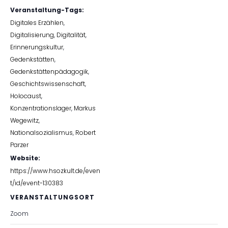
Veranstaltung-Tags:
Digitales Erzählen
,
Digitalisierung
,
Digitalität
,
Erinnerungskultur
,
Gedenkstätten
,
Gedenkstättenpädagogik
,
Geschichtswissenschaft
,
Holocaust
,
Konzentrationslager
,
Markus
Wegewitz
,
Nationalsozialismus
,
Robert
Parzer
Website:
https://www.hsozkult.de/even
t/id/event-130383
VERANSTALTUNGSORT
Zoom