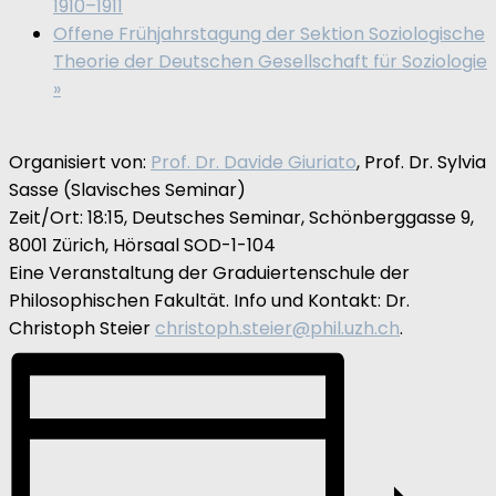
1910–1911
Offene Frühjahrstagung der Sektion Soziologische
Theorie der Deutschen Gesellschaft für Soziologie
»
Organisiert von:
Prof. Dr. Davide Giuriato
, Prof. Dr. Sylvia
Sasse (Slavisches Seminar)
Zeit/Ort: 18:15, Deutsches Seminar, Schönberggasse 9,
8001 Zürich, Hörsaal SOD-1-104
Eine Veranstaltung der Graduiertenschule der
Philosophischen Fakultät. Info und Kontakt: Dr.
Christoph Steier
christoph.steier@phil.uzh.ch
.