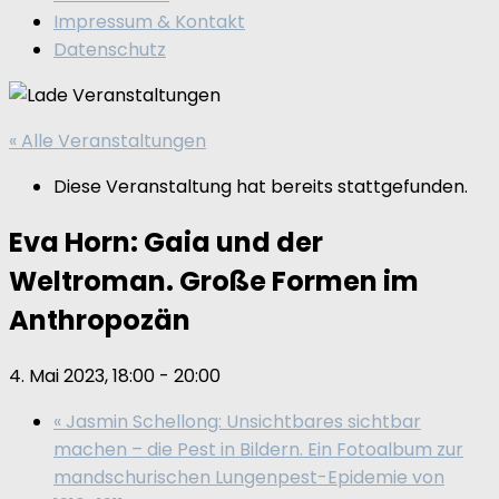
Impressum & Kontakt
Datenschutz
« Alle Veranstaltungen
Diese Veranstaltung hat bereits stattgefunden.
Eva Horn: Gaia und der
Weltroman. Große Formen im
Anthropozän
4. Mai 2023, 18:00
-
20:00
«
Jasmin Schellong: Unsichtbares sichtbar
machen – die Pest in Bildern. Ein Fotoalbum zur
mandschurischen Lungenpest-Epidemie von