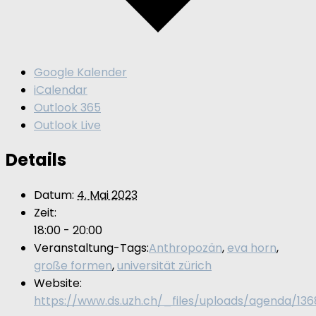
Google Kalender
iCalendar
Outlook 365
Outlook Live
Details
Datum:
4. Mai 2023
Zeit:
18:00 - 20:00
Veranstaltung-Tags:
Anthropozän
,
eva horn
,
große formen
,
universität zürich
Website:
https://www.ds.uzh.ch/_files/uploads/agenda/136