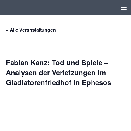
Zum Inhalt springen
« Alle Veranstaltungen
Diese Veranstaltung hat bereits stattgefunden.
Fabian Kanz: Tod und Spiele –
Analysen der Verletzungen im
Gladiatorenfriedhof in Ephesos
23. März 2023, 18:00
-
20:00