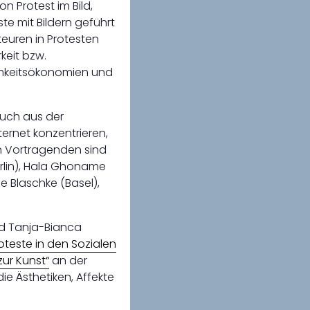
n Protest im Bild,
te mit Bildern geführt
teuren in Protesten
keit bzw.
amkeitsökonomien und
auch aus der
ternet konzentrieren,
n Vortragenden sind
erlin), Hala Ghoname
le Blaschke (Basel),
nd Tanja-Bianca
roteste in den Sozialen
ur Kunst“
an der
e Ästhetiken, Affekte