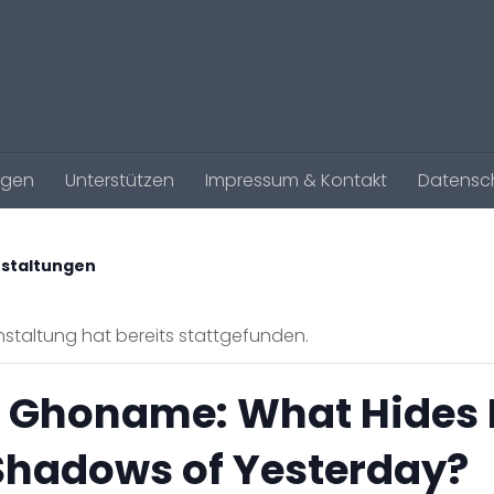
agen
Unterstützen
Impressum & Kontakt
Datensc
nstaltungen
staltung hat bereits stattgefunden.
 Ghoname: What Hides 
Shadows of Yesterday?