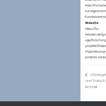
Hala Ghonam
Kunstgeschich
Kunstwissensc
Website:
https://tu-
dresden.de/gs
uge/forschung
projekte/bildp
ringvorlesung
protests-bildp
Christoph
und Tratsch
Archaik