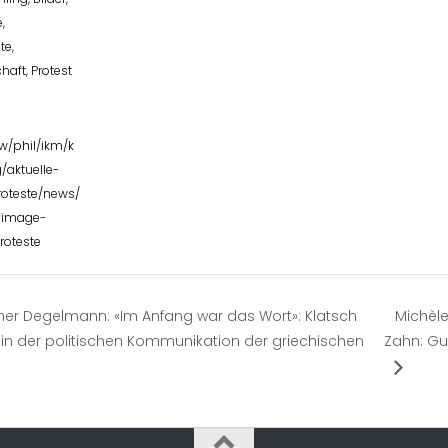
e
,
te
,
haft
,
Protest
w/phil/ikm/k
/aktuelle-
roteste/news/
-image-
roteste
er Degelmann: «Im Anfang war das Wort»: Klatsch
Michèle
 in der politischen Kommunikation der griechischen
Zahn: Gut