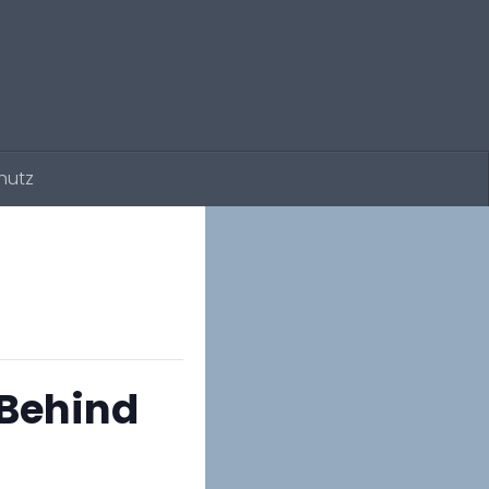
hutz
Behind