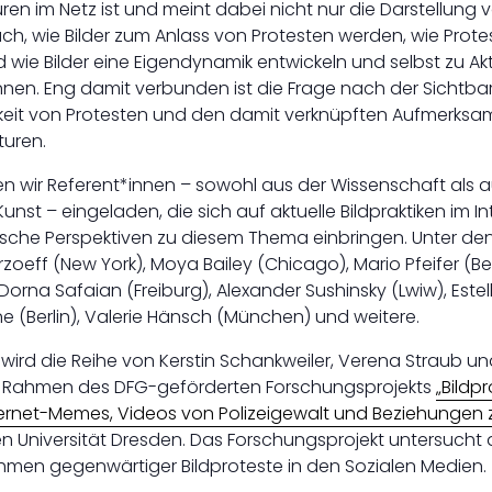
uren im Netz ist und meint dabei nicht nur die Darstellung vo
h, wie Bilder zum Anlass von Protesten werden, wie Protes
wie Bilder eine Eigendynamik entwickeln und selbst zu Ak
nen. Eng damit verbunden ist die Frage nach der Sichtbar
keit von Protesten und den damit verknüpften Aufmerks
turen.
en wir Referent*innen – sowohl aus der Wissenschaft als 
unst – eingeladen, die sich auf aktuelle Bildpraktiken im In
rische Perspektiven zu diesem Thema einbringen. Unter de
rzoeff (New York), Moya Bailey (Chicago), Mario Pfeifer (B
Dorna Safaian (Freiburg), Alexander Sushinsky (Lwiw), Estel
 (Berlin), Valerie Hänsch (München) und weitere.
 wird die Reihe von Kerstin Schankweiler, Verena Straub u
 Rahmen des DFG-geförderten Forschungsprojekts
„Bildp
ternet-Memes, Videos von Polizeigewalt und Beziehungen z
 Universität Dresden. Das Forschungsprojekt untersucht di
thmen gegenwärtiger Bildproteste in den Sozialen Medien.