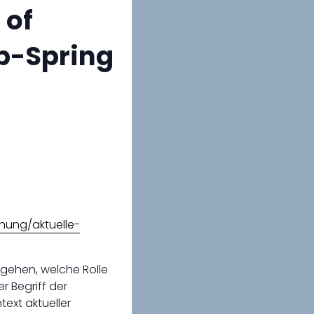
 of
b-Spring
hung/aktuelle-
hgehen, welche Rolle
r Begriff der
text aktueller