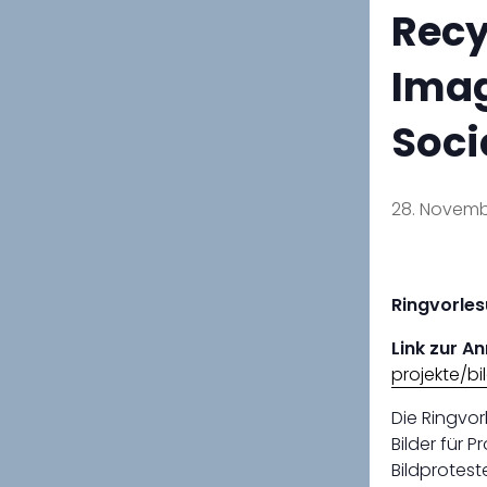
Recy
Imag
Soci
28. Novembe
Ringvorles
Link zur A
projekte/b
Die Ringvor
Bilder für 
Bildprotest