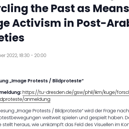
cling the Past as Means
e Activism in Post-Ara
eties
r 2022, 18:30
-
20:00
ung „Image Protests / Bildproteste“
nmeldung:
https://tu-dresden.de/gsw/phil/ikm/kuge/forsc
ildproteste/anmeldung
lesung „Image Protests / Bildproteste“ wird der Frage nac
Protestbewegungen weltweit spielen und gespielt haben. De
e stellt heraus, wie umkämpft das Feld des Visuellen im Kon