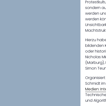
Protestkult
sondern auc
werden und 
werden kön
Unsichtbar
Machtstruk
Hierzu hab
bildenden K
oder histo
Nicholas Mi
(Marburg), 
Simon Teune
Organisiert
Schmidt im
Medien: In
Technischen
und Algori