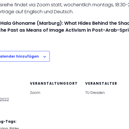
sreihe findet via Zoom statt, wöchentlich montags, 18:30-
rträge auf Englisch und Deutsch.
: Hala Ghoname (Marburg): What Hides Behind the Sha
the Past as Means of Image Activism in Post-Arab-Spri
alender hinzufügen
VERANSTALTUNGSORT
VERANSTALTER
Zoom
TU Dresden
 2022
ng-Tags:
hling
,
Bilder
,