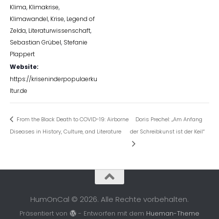
Klima
,
Klimakrise
,
Klimawandel
,
Krise
,
Legend of
Zelda
,
Literaturwissenschaft
,
Sebastian Grübel
,
Stefanie
Plappert
Website:
https://kriseninderpopulaerku
ltur.de
From the Black Death to COVID-19: Airborne
Doris Prechel: „Am Anfang
Diseases in History, Culture, and Literature
der Schreibkunst ist der Keil“
HumOnCal © 2026. Alle Rechte vorbehalten.
Präsentiert von
- Entworfen mit dem
Hueman-Theme