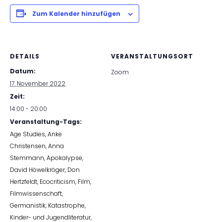
Zum Kalender hinzufügen
DETAILS
VERANSTALTUNGSORT
Datum:
Zoom
17. November 2022
Zeit:
14:00 - 20:00
Veranstaltung-Tags:
Age Studies
,
Anke
Christensen
,
Anna
Stemmann
,
Apokalypse
,
David Höwelkröger
,
Don
Hertzfeldt
,
Ecocriticism
,
Film
,
Filmwissenschaft
,
Germanistik
,
Katastrophe
,
Kinder- und Jugendliteratur
,