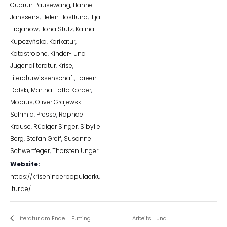
Gudrun Pausewang
,
Hanne
Janssens
,
Helen Höstlund
,
Ilija
Trojanow
,
Ilona Stütz
,
Kalina
Kupczyńska
,
Karikatur
,
Katastrophe
,
Kinder- und
Jugendliteratur
,
Krise
,
Literaturwissenschaft
,
Loreen
Dalski
,
Martha-Lotta Körber
,
Möbius
,
Oliver Grajewski
Schmid
,
Presse
,
Raphael
Krause
,
Rüdiger Singer
,
Sibylle
Berg
,
Stefan Greif
,
Susanne
Schwertfeger
,
Thorsten Unger
Website:
https://kriseninderpopulaerku
ltur.de/
Literatur am Ende – Putting
Arbeits- und