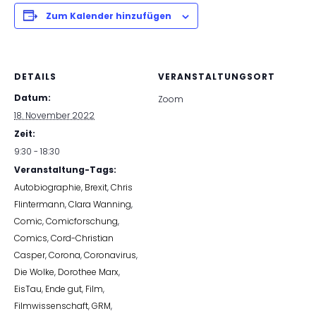
Zum Kalender hinzufügen
DETAILS
VERANSTALTUNGSORT
Datum:
Zoom
18. November 2022
Zeit:
9:30 - 18:30
Veranstaltung-Tags:
Autobiographie
,
Brexit
,
Chris
Flintermann
,
Clara Wanning
,
Comic
,
Comicforschung
,
Comics
,
Cord-Christian
Casper
,
Corona
,
Coronavirus
,
Die Wolke
,
Dorothee Marx
,
EisTau
,
Ende gut
,
Film
,
Filmwissenschaft
,
GRM
,