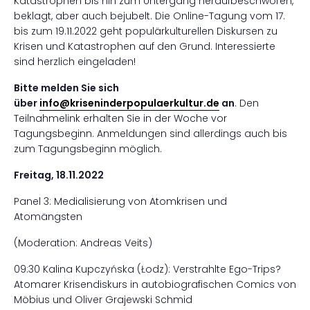
Katastrophen bis hin zum Untergang heraufbeschworen,
beklagt, aber auch bejubelt. Die Online-Tagung vom 17.
bis zum 19.11.2022 geht populärkulturellen Diskursen zu
Krisen und Katastrophen auf den Grund. Interessierte
sind herzlich eingeladen!
Bitte melden Sie sich
über
info@kriseninderpopulaerkultur.de
an
. Den
Teilnahmelink erhalten Sie in der Woche vor
Tagungsbeginn. Anmeldungen sind allerdings auch bis
zum Tagungsbeginn möglich.
Freitag, 18.11.2022
Panel 3: Medialisierung von Atomkrisen und
Atomängsten
(Moderation: Andreas Veits)
09:30 Kalina Kupczyńska (Łodz): Verstrahlte Ego-Trips?
Atomarer Krisendiskurs in autobiografischen Comics von
Möbius und Oliver Grajewski Schmid