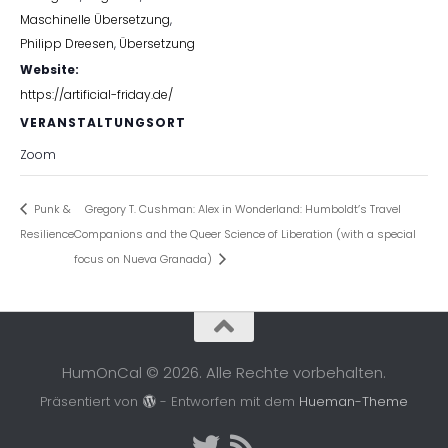
Maschinelle Übersetzung
,
Philipp Dreesen
,
Übersetzung
Website:
https://artificial-friday.de/
VERANSTALTUNGSORT
Zoom
Punk &
Gregory T. Cushman: Alex in Wonderland: Humboldt’s Travel
Resilience
Companions and the Queer Science of Liberation (with a special
focus on Nueva Granada)
HumOnCal © 2026. Alle Rechte vorbehalten.
Präsentiert von
- Entworfen mit dem
Hueman-Theme