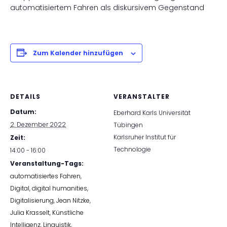
automatisiertem Fahren als diskursivem Gegenstand
Zum Kalender hinzufügen
DETAILS
VERANSTALTER
Datum:
Eberhard Karls Universität
2. Dezember 2022
Tübingen
Karlsruher Institut für
Zeit:
Technologie
14:00 - 16:00
Veranstaltung-Tags:
automatisiertes Fahren
,
Digital
,
digital humanities
,
Digitalisierung
,
Jean Nitzke
,
Julia Krasselt
,
Künstliche
Intelligenz
,
Linguistik
,