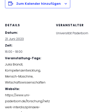
Zum Kalender hinzufügen
DETAILS
VERANSTALTER
Datum:
Universität Paderborn
21. Juni 2023
Zeit:
16:00 - 18:00
Veranstaltung-Tags:
Julia Brandl
,
Kompetenzentwicklung
,
Mensch-Maschine
,
Wirtschaftswissenschaften
Website:
https://www.uni-
paderborn.de/forschung/netz
werk-interdisziplinaere-