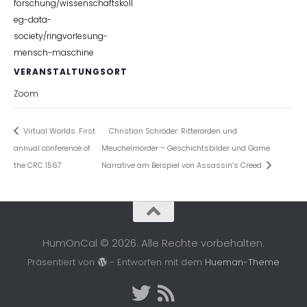
forschung/wissenschaftskoll
eg-data-
society/ringvorlesung-
mensch-maschine
VERANSTALTUNGSORT
Zoom
Virtual Worlds. First
Christian Schröder: Ritterorden und
annual conference of
Meuchelmörder – Geschichtsbilder und Game
the CRC 1567
Narrative am Beispiel von Assassin’s Creed
HumOnCal © 2026. Alle Rechte vorbehalten.
Präsentiert von
- Entworfen mit dem
Hueman-Theme