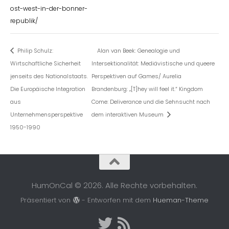
ost-west-in-der-bonner-
republik/
Philip Schulz:
Alan van Beek: Genealogie und
Wirtschaftliche Sicherheit
Intersektionalität: Mediävistische und queere
jenseits des Nationalstaats.
Perspektiven auf Games/ Aurelia
Die Europäische Integration
Brandenburg: „[T]hey will feel it.“ Kingdom
aus
Come: Deliverance und die Sehnsucht nach
Unternehmensperspektive
dem interaktiven Museum
1950-1990
HumOnCal © 2026. Alle Rechte vorbehalten.
Präsentiert von
- Entworfen mit dem
Hueman-Theme