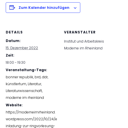
Zum Kalender hinzufügen
DETAILS
VERANSTALTER
Datum:
Institut und Arbeitskreis
15. Dezember 2022
Moderne im Rheinland
Zeit:
18:00 - 19:30
Veranstaltung-Tags:
bonner republik
,
brd
,
ddr
,
künstlertum
,
Literatur
,
Literaturwissenschaft
,
moderne im rheinland
Website:
https://moderneimrheinland.
wordpress.com/2022/10/24/e
inladung-zur-ringvorlesung-