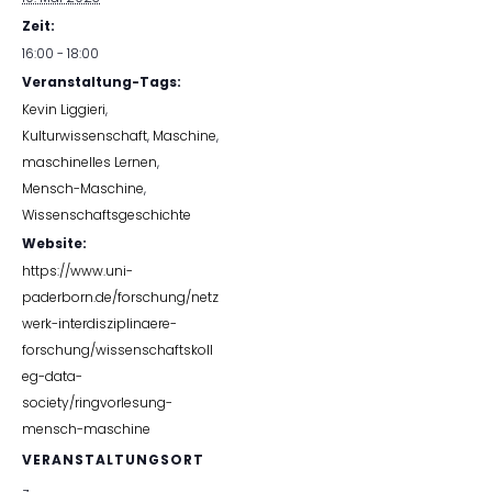
Zeit:
16:00 - 18:00
Veranstaltung-Tags:
Kevin Liggieri
,
Kulturwissenschaft
,
Maschine
,
maschinelles Lernen
,
Mensch-Maschine
,
Wissenschaftsgeschichte
Website:
https://www.uni-
paderborn.de/forschung/netz
werk-interdisziplinaere-
forschung/wissenschaftskoll
eg-data-
society/ringvorlesung-
mensch-maschine
VERANSTALTUNGSORT