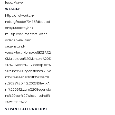
Lego
,
Marvel
Website:
https://networks.h-
net.org/node/79435/discussi
ons/11908822/ank-
multiplayer-mentors-wenn-
videospiele-zum-
gegenstand-
von#:~:text=Home-,ANK%3A%2
0Multiplayer%20Mentors%20%
2D%20Wenn%20Videospiele%
20zum%20Gegenstand%20vo
n%20Wissenschaft%20werde
n,.2022%2D14.2.2023)&text=A
m%2006.12.,zum%20Gegensta
nd%20von%20Wissenschaft%
20werden%22.
VERANSTALTUNGSORT