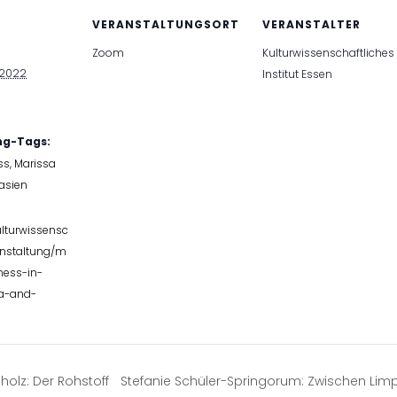
VERANSTALTUNGSORT
VERANSTALTER
Zoom
Kulturwissenschaftliches
 2022
Institut Essen
ng-Tags:
ss
,
Marissa
asien
ulturwissensc
anstaltung/m
ness-in-
ia-and-
holz: Der Rohstoff
Stefanie Schüler-Springorum: Zwischen Lim