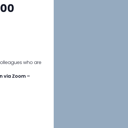
900
 colleagues who are
ion via Zoom –