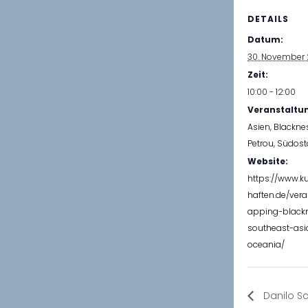
DETAILS
Datum:
30. November
Zeit:
10:00 - 12:00
Veranstaltu
Asien
,
Blackne
Petrou
,
Südost
Website:
https://www.k
haften.de/ver
apping-black
southeast-as
oceania/
Danilo Sc