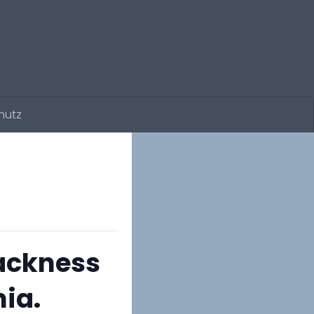
hutz
ackness
ia.