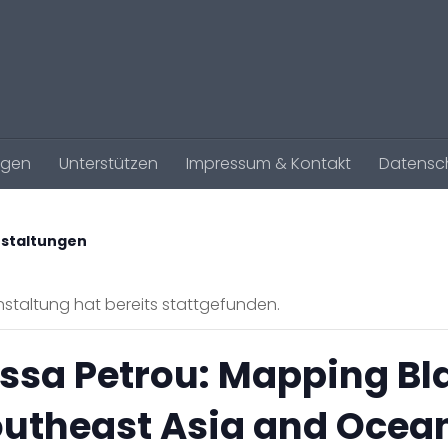
agen
Unterstützen
Impressum & Kontakt
Datensc
nstaltungen
staltung hat bereits stattgefunden.
ssa Petrou: Mapping Bl
outheast Asia and Ocean