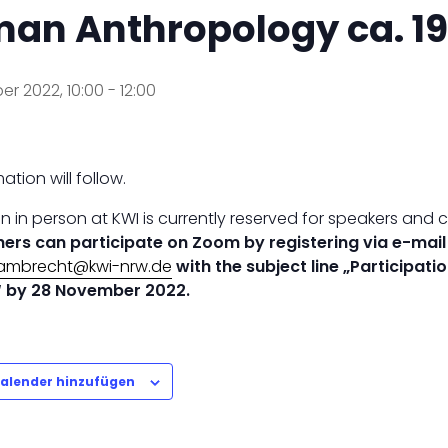
an Anthropology ca. 1
r 2022, 10:00
-
12:00
ation will follow.
on in person at KWI is currently reserved for speakers and
hers can participate on Zoom by registering via e-mail
.lambrecht@kwi-nrw.de
with the subject line „Participat
“ by 28 November 2022.
alender hinzufügen