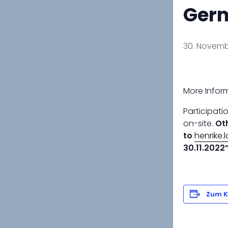
Germ
30. Novembe
More Inform
Participati
on-site.
Ot
to
henrike
30.11.2022
Zum K