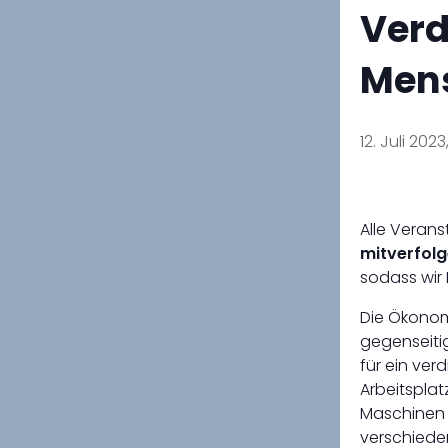
Verd
Men
12. Juli 2023
Alle Veran
mitverfolg
sodass wir
Die Ökonom
gegenseiti
für ein ver
Arbeitspla
Maschinen 
verschiede