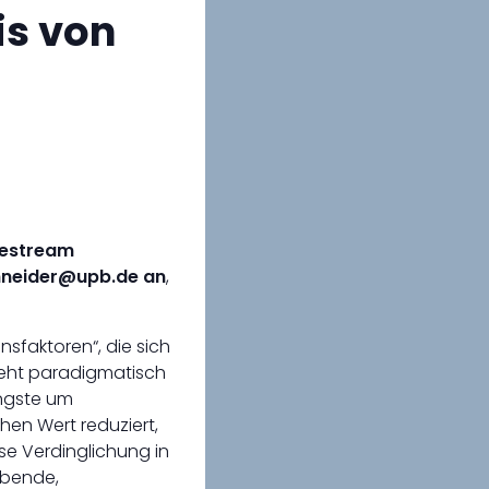
is von
vestream
chneider@upb.de an
,
sfaktoren“, die sich
teht paradigmatisch
Ängste um
hen Wert reduziert,
e Verdinglichung in
ebende,