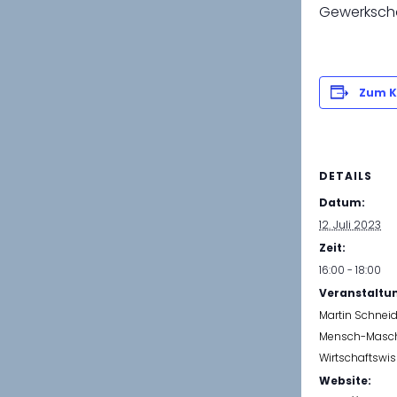
Gewerkscha
Zum K
DETAILS
Datum:
12. Juli 2023
Zeit:
16:00 - 18:00
Veranstaltu
Martin Schneid
Mensch-Masc
Wirtschaftswi
Website: