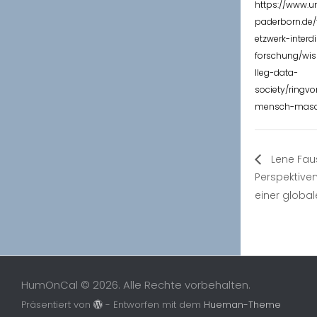
https://www.u
paderborn.de/
etzwerk-interdi
forschung/wis
lleg-data-
society/ringvo
mensch-masc
Lene Faus
Perspektiven
einer globa
HumOnCal © 2026. Alle Rechte vorbehalten.
Präsentiert von
- Entworfen mit dem
Hueman-Theme