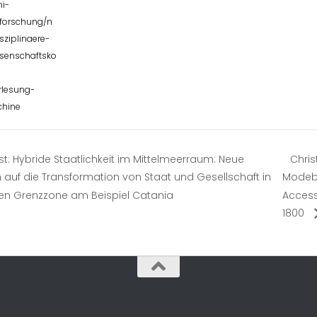
ni-
forschung/n
sziplinaere-
senschaftsko
rlesung-
hine
t: Hybride Staatlichkeit im Mittelmeerraum: Neue
Chris
 auf die Transformation von Staat und Gesellschaft in
Modebl
len Grenzzone am Beispiel Catania
Access
1800