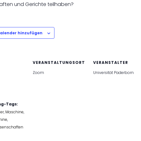
ften und Gerichte teilhaben?
alender hinzufügen
VERANSTALTUNGSORT
VERANSTALTER
Zoom
Universität Paderborn
ng-Tags:
er
,
Maschine
,
hine
,
ssenschaften