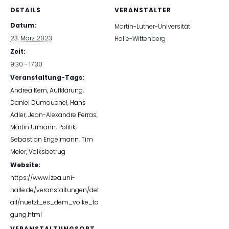
DETAILS
VERANSTALTER
Datum:
Martin-Luther-Universität
23. März 2023
Halle-Wittenberg
Zeit:
9:30 - 17:30
Veranstaltung-Tags:
Andrea Kern
,
Aufklärung
,
Daniel Dumouchel
,
Hans
Adler
,
Jean-Alexandre Perras
,
Martin Urmann
,
Politik
,
Sebastian Engelmann
,
Tim
Meier
,
Volksbetrug
Website:
https://www.izea.uni-
halle.de/veranstaltungen/det
ail/nuetzt_es_dem_volke_ta
gung.html
VERANSTALTUNGSORT