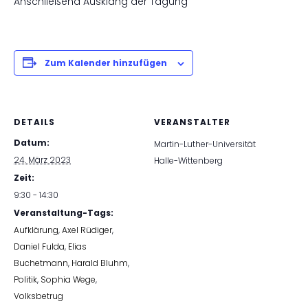
Anschließend Ausklang der Tagung
Zum Kalender hinzufügen
DETAILS
VERANSTALTER
Datum:
Martin-Luther-Universität
24. März 2023
Halle-Wittenberg
Zeit:
9:30 - 14:30
Veranstaltung-Tags:
Aufklärung
,
Axel Rüdiger
,
Daniel Fulda
,
Elias
Buchetmann
,
Harald Bluhm
,
Politik
,
Sophia Wege
,
Volksbetrug