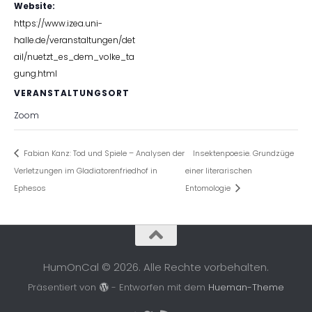
Website:
https://www.izea.uni-
halle.de/veranstaltungen/det
ail/nuetzt_es_dem_volke_ta
gung.html
VERANSTALTUNGSORT
Zoom
Fabian Kanz: Tod und Spiele – Analysen der
Insektenpoesie. Grundzüge
Verletzungen im Gladiatorenfriedhof in
einer literarischen
Ephesos
Entomologie
HumOnCal © 2026. Alle Rechte vorbehalten.
Präsentiert von
- Entworfen mit dem
Hueman-Theme