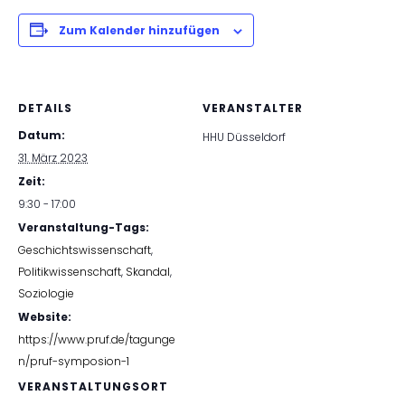
Zum Kalender hinzufügen
DETAILS
VERANSTALTER
Datum:
HHU Düsseldorf
31. März 2023
Zeit:
9:30 - 17:00
Veranstaltung-Tags:
Geschichtswissenschaft
,
Politikwissenschaft
,
Skandal
,
Soziologie
Website:
https://www.pruf.de/tagunge
n/pruf-symposion-1
VERANSTALTUNGSORT