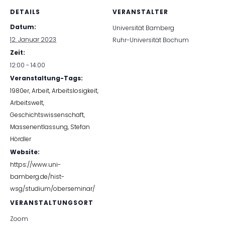
DETAILS
VERANSTALTER
Datum:
Universität Bamberg
12. Januar 2023
Ruhr-Universität Bochum
Zeit:
12:00 - 14:00
Veranstaltung-Tags:
1980er
,
Arbeit
,
Arbeitslosigkeit
,
Arbeitswelt
,
Geschichtswissenschaft
,
Massenentlassung
,
Stefan
Hördler
Website:
https://www.uni-
bamberg.de/hist-
wsg/studium/oberseminar/
VERANSTALTUNGSORT
Zoom