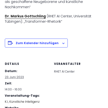
als geschaffene Neugeborene und künstliche
Nachkommen“
Dr. Markus Gottschling
(RHET AI Center, Universität
Tübingen): „Transformer-Rhetorik“
Zum Kalender hinzufügen
DETAILS
VERANSTALTER
Datum:
RHET AI Center
23. Juni 2023
Zeit:
14:00 - 16:00
Veranstaltung-Tags:
K.I.
,
Künstliche Intelligenz
Website: