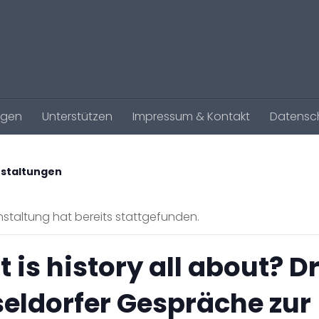
agen
Unterstützen
Impressum & Kontakt
Datensc
nstaltungen
staltung hat bereits stattgefunden.
 is history all about? 
eldorfer Gespräche zur