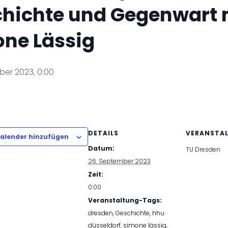
hichte und Gegenwart 
ne Lässig
ber 2023, 0:00
DETAILS
VERANSTA
alender hinzufügen
Datum:
TU Dresden
26. September 2023
Zeit:
0:00
Veranstaltung-Tags:
dresden
,
Geschichte
,
hhu
düsseldorf
,
simone lässig
,