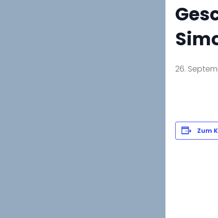
Gesc
Simo
26. Septem
Zum K