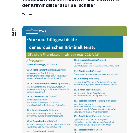
der Kriminalliteratur bei Schiller
Zoom
DI.
31