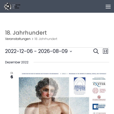
Zum Inhalt springen
18. Jahrhundert
Veranstaltungen
18. Jahrhundert
Veranstaltungen
V
V
2022-12-06
 - 
2026-08-09
Suche
Liste
e
e
Datum
r
r
Dezember 2022
wählen.
a
a
DI.
n
n
6
s
s
t
t
a
a
l
l
t
t
u
u