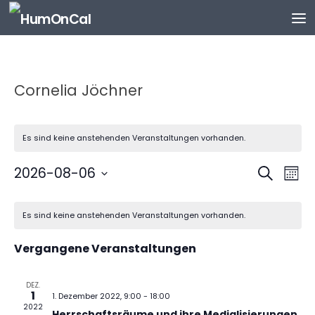
Zum Inhalt springen
Cornelia Jöchner
Es sind keine anstehenden Veranstaltungen vorhanden.
V
V
2026-08-06
Suche
Mona
e
e
Datum
K
r
r
wählen.
Es sind keine anstehenden Veranstaltungen vorhanden.
a
a
a
l
n
n
Vergangene Veranstaltungen
e
s
s
n
t
t
d
DEZ.
a
a
1
1. Dezember 2022, 9:00
-
18:00
e
l
l
2022
Herrschaftsräume und ihre Medialisierungen