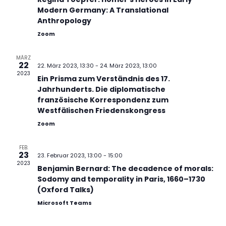
r
t
t
Modern Germany: A Translational
v
u
u
Anthropology
o
n
n
Zoom
n
g
g
V
e
A
MÄRZ
e
22
n
n
22. März 2023, 13:30
-
24. März 2023, 13:00
2023
r
S
s
Ein Prisma zum Verständnis des 17.
a
Jahrhunderts. Die diplomatische
u
i
n
französische Korrespondenz zum
c
c
Westfälischen Friedenskongress
s
h
h
t
Zoom
e
t
a
u
e
l
FEB.
n
n
23
23. Februar 2023, 13:00
-
15:00
t
d
-
2023
Benjamin Bernard: The decadence of morals:
u
A
N
Sodomy and temporality in Paris, 1660–1730
n
n
a
(Oxford Talks)
g
s
v
Microsoft Teams
e
i
i
n
c
g