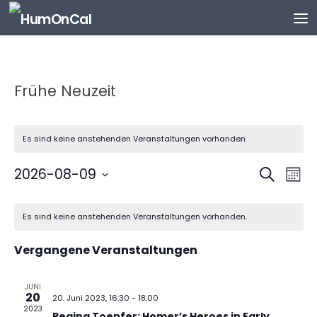
Zum Inhalt springen
Frühe Neuzeit
Es sind keine anstehenden Veranstaltungen vorhanden.
V
V
2026-08-09
Suche
Mona
e
e
Datum
K
r
r
wählen.
Es sind keine anstehenden Veranstaltungen vorhanden.
a
a
a
l
n
n
Vergangene Veranstaltungen
e
s
s
n
t
t
d
JUNI
a
a
20
20. Juni 2023, 16:30
-
18:00
e
l
l
2023
Regina Toepfer: Homer’s Heroes in Early