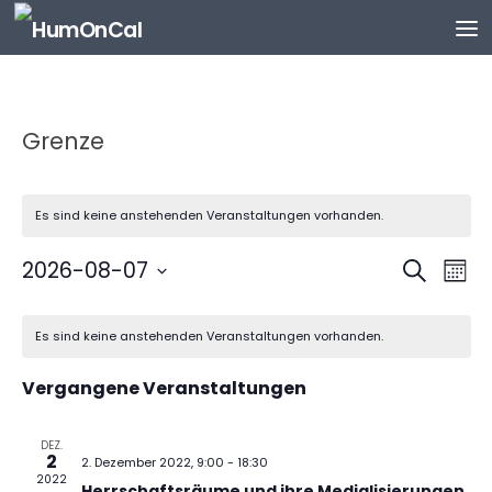
Zum Inhalt springen
Grenze
Es sind keine anstehenden Veranstaltungen vorhanden.
V
V
2026-08-07
Suche
Mona
e
e
Datum
K
r
r
wählen.
Es sind keine anstehenden Veranstaltungen vorhanden.
a
a
a
l
n
n
Vergangene Veranstaltungen
e
s
s
n
t
t
d
DEZ.
a
a
2
2. Dezember 2022, 9:00
-
18:30
e
l
l
2022
Herrschaftsräume und ihre Medialisierungen