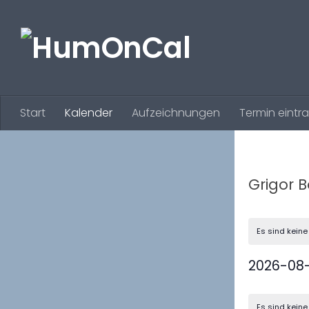
Zum Inhalt springen
Start
Kalender
Aufzeichnungen
Termin eintr
Grigor 
Es sind kein
2026-08
Datum
K
wählen.
Es sind kein