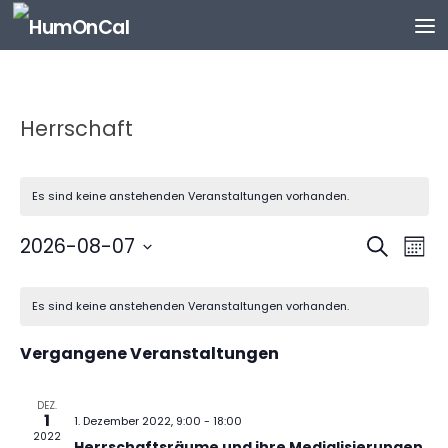
Zum Inhalt springen
Herrschaft
Es sind keine anstehenden Veranstaltungen vorhanden.
V
V
2026-08-07
Suche
Mona
e
e
Datum
K
r
r
wählen.
Es sind keine anstehenden Veranstaltungen vorhanden.
a
a
a
l
n
n
Vergangene Veranstaltungen
e
s
s
n
t
t
d
DEZ.
a
a
1
1. Dezember 2022, 9:00
-
18:00
e
l
l
2022
Herrschaftsräume und ihre Medialisierungen