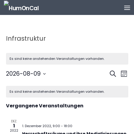
Zum Inhalt springen
Infrastruktur
Es sind keine anstehenden Veranstaltungen vorhanden.
V
V
2026-08-09
Suche
Mona
e
e
Datum
K
r
r
wählen.
Es sind keine anstehenden Veranstaltungen vorhanden.
a
a
a
l
n
n
Vergangene Veranstaltungen
e
s
s
n
t
t
d
DEZ.
a
a
1
1. Dezember 2022, 9:00
-
18:00
e
l
l
2022
Herrschaftsräume und ihre Medialisierungen