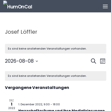
Zum Inhalt springen
Josef Löffler
Es sind keine anstehenden Veranstaltungen vorhanden.
V
V
2026-08-08
Suche
Mona
e
e
Datum
K
r
r
wählen.
Es sind keine anstehenden Veranstaltungen vorhanden.
a
a
a
l
n
n
Vergangene Veranstaltungen
e
s
s
n
t
t
d
DEZ.
a
a
1
1. Dezember 2022, 9:00
-
18:00
e
l
l
2022
Herrschaftsräume und ihre Medialisierungen