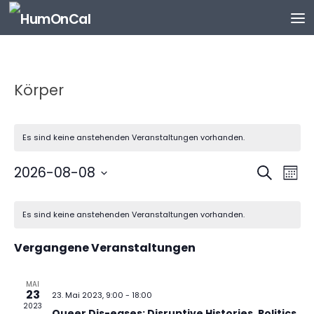
Zum Inhalt springen
Körper
Es sind keine anstehenden Veranstaltungen vorhanden.
V
V
2026-08-08
Suche
Mona
e
e
Datum
K
r
r
wählen.
Es sind keine anstehenden Veranstaltungen vorhanden.
a
a
a
l
n
n
Vergangene Veranstaltungen
e
s
s
n
t
t
d
MAI
a
a
23
23. Mai 2023, 9:00
-
18:00
e
l
l
2023
Queer Dis-eases: Disruptive Histories, Politics,